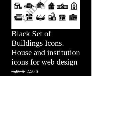
Black Set of
Buildings Icons.
House and institution
icons for web design
Standardpreis
Sale-
 5,00 $ 
2,50 $
Preis
In den Warenkorb
House and institution icons for web
design
The set includes: house, office, bank,
school, hotel, villa, hospital, shop, casino,