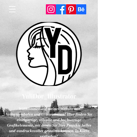
YuliDor_Illustrator
Willkommen auf meiner Website mit
Vektorsymbolen und Illustrationen! Hier finden Sie
einzigartige, stilvolle und hochwertige
Grafikelemente, mit denen Sie Ihre Projekte heller
und ausdrucksvoller gestalten können. In Kürze
verfügbar!