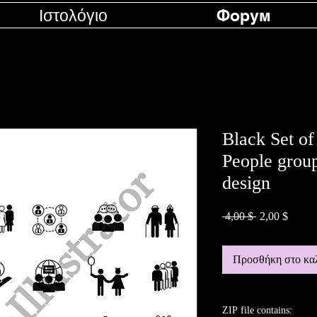
Ιστολόγιο
Форум
Black Set of
People group
design
Κανονική
Τιμή
 4,00 $ 
2,00 $
τιμή
Έκπτω
Προσθήκη στο κα
ZIP file contains: