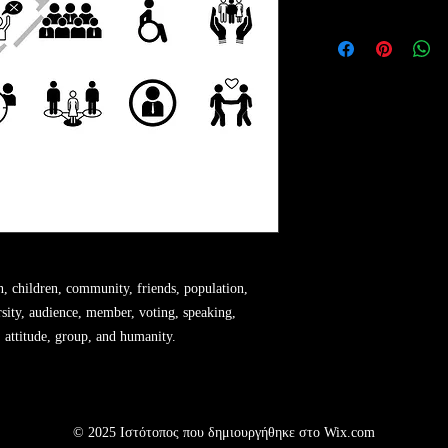
- 30 vector design el
- transparent image 
- high resolution of 
n, children, community, friends, population,
ersity, audience, member, voting, speaking,
, attitude, group, and humanity.
© 2025 Ιστότοπος που δημιουργήθηκε στο
Wix.com