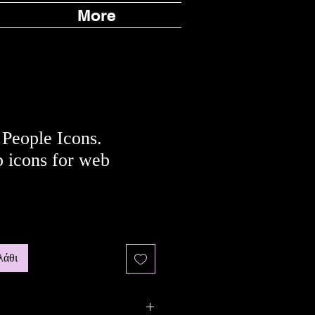
More
 People Icons.
 icons for web
σης
λάθι