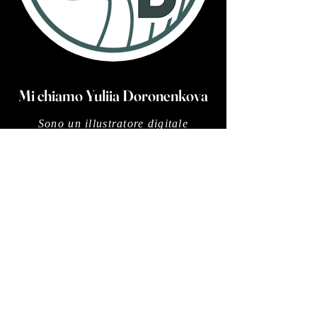
Mi chiamo Yuliia Doronenkova
Sono un illustratore digitale
(Ucraina)
Realizzo design di arte vettoriale
moderni e belli, illustrazioni carine
per libri da colorare per bambini e
icone uniche. Nel mio lavoro
utilizzo il programma Adobe
Illustrator. I miei design sono molto
attraenti e di alta qualità, quindi