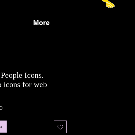
More
 People Icons.
 icons for web
Prezzo
SD
scontato
lo