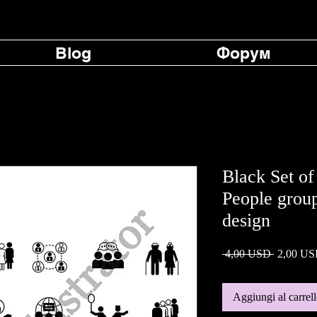
Blog
Форум
Black Set of
People group
design
Prezzo
 4,00 USD 
2,00 U
regolare
Aggiungi al carrel