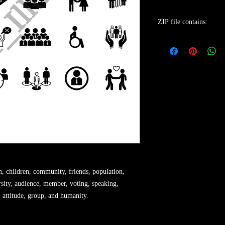
ZIP file contains:
- 30 vector design el
- transparent image 
- high resolution of 
n, children, community, friends, population,
ersity, audience, member, voting, speaking,
, attitude, group, and humanity.