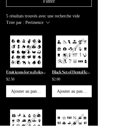
Filtrer
5 résultats trouvés avec une recherche vide
Trier par :
Pertinence
Fruit icons for web design
Black Set of Dental Icons. Medical icons for web design
$2.50
$2.00
Ajouter au panier
Ajouter au panier