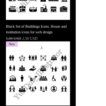
Black Set of Buildings Icons. House and
institution icons for web design
Prezzo regolare
Prezzo scontato
5,00 USD
2,50 USD
New