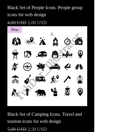
Black Set of People Icons. People group
icons for web design
Prezzo regolare
Prezzo scontato
4,00 USD
2,00 USD
New
Black Set of Camping Icons. Travel and
tourism icons for web design
Prezzo regolare
Prezzo scontato
5,00 USD
2,50 USD